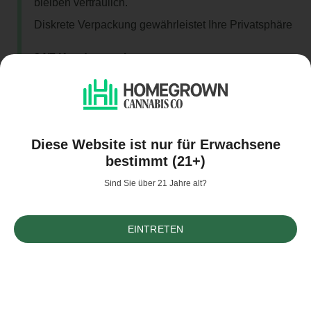
bleiben vertraulich.
Diskrete Verpackung gewährleistet Ihre Privatsphäre
24/7 Kundenservice
Unterstützung jederzeit verfügbar, wann immer Sie
sie benötigen.
Diese Website ist nur für Erwachsene
bestimmt (21+)
Sind Sie über 21 Jahre alt?
Sichere und verschlüsselte Zahlungsmethoden
EINTRETEN
Unternehmen
8
Samen