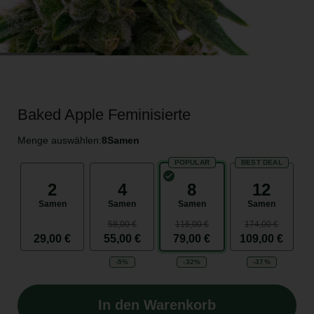
Baked Apple Feminisierte
Menge auswählen:
8
Samen
POPULAR
BEST DEAL
2
4
8
12
Samen
Samen
Samen
Samen
58,00 €
116,00 €
174,00 €
29,00 €
55,00 €
79,00 €
109,00 €
-5%
-32%
-37%
In den Warenkorb