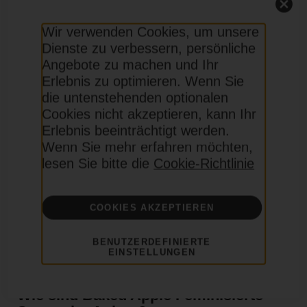
Samen
Wir verwenden Cookies, um unsere
Baked Apple ist ein Hybrid aus Northern Lights
Dienste zu verbessern, persönliche
(Indica, robust) und Cinderella 99 (Sativa,
Angebote zu machen und Ihr
energisch). Die Sorte vereint mentale Klarheit mit
Erlebnis zu optimieren. Wenn Sie
körperlicher Entspannung und einem fruchtig-
die untenstehenden optionalen
holzigen Geschmack, der lange anhält.
Cookies nicht akzeptieren, kann Ihr
Erlebnis beeinträchtigt werden.
Medizinisch wirkt sie potenziell gegen Depressionen,
Wenn Sie mehr erfahren möchten,
Ängste, Stress und Schlaflosigkeit. Sie kann auch
lesen Sie bitte die
Cookie-Richtlinie
den Appetit anregen – ideal bei Essstörungen oder
Chemotherapie-Nebenwirkungen.
Die kompakte Pflanze ist anfängerfreundlich,
COOKIES AKZEPTIEREN
ertragreich und gedeiht in fast jeder Umgebung.
BENUTZERDEFINIERTE
Perfekt für ein ausgewogenes High nach einem
EINSTELLUNGEN
langen Tag.
Wie sind Baked Apple Feminisierte