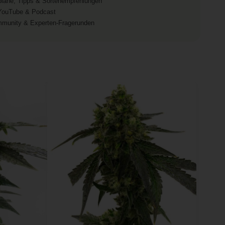
fpläne, Tipps & Sortenempfehlungen
 YouTube & Podcast
mmunity & Experten-Fragerunden