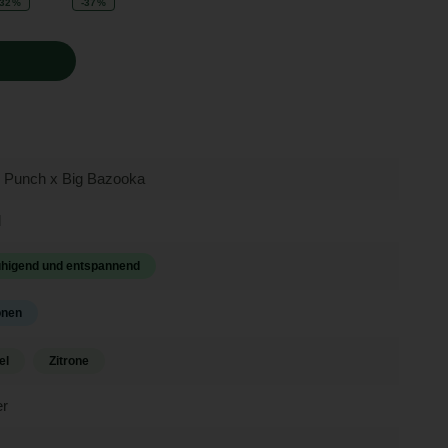
-32%
-37%
e Punch x Big Bazooka
d
higend und entspannend
onen
el
Zitrone
r