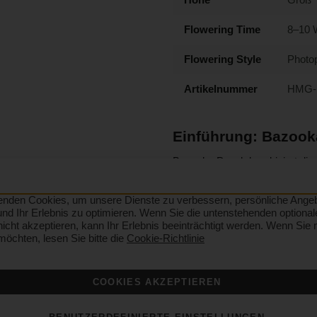
Flowering Time
8–10 
Flowering Style
Photo
Artikelnummer
HMG-
Einführung: Bazook
Bazooka Punch kombiniert die H
kraftvolle Hybride aus Purple 
Farbtönen und einem unvergess
enden Cookies, um unsere Dienste zu verbessern, persönliche Ange
d Ihr Erlebnis zu optimieren. Wenn Sie die untenstehenden optional
icht akzeptieren, kann Ihr Erlebnis beeinträchtigt werden. Wenn Sie
Wie wachsen Bazoo
möchten, lesen Sie bitte die
Cookie-Richtlinie
Diese anfängerfreundliche Sor
- Bis zu 200% Streckung (ausre
COOKIES AKZEPTIEREN
- Späte Blütephase: Stützen f
- Ausgewogene, konstante Näh