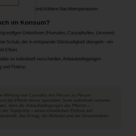
ollierte Trocknung und kühlere Nachttemperaturen
unch im Konsum?
ig-erdfgen Untertönen (Humulen, Caryophyllen, Limonen)
ie-Schub, der in entspannte Glückseligkeit übergeht - ein
d-Effekt.
bis ist individuell verschieden. Anbaubedingungen
ag und Potenz.
die Wirkung von Cannabis von Person zu Person
nd die Effekte dieser speziellen Sorte individuell variieren.
igen, dass die Anbaubedingungen der Pflanze –
e der Topfgröße – einen erheblichen Einfluss auf
enprofil, den Ertrag, die Blütezeit und die Gesamtstärke