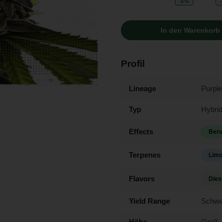
-5%
In den Warenkorb
Profil
Lineage
Purpl
Typ
Hybri
Effects
Beru
Terpenes
Lim
Flavors
Dies
Yield Range
Schwe
Höhe
Groß