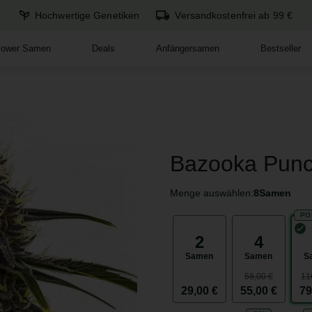
Hochwertige Genetiken
Versandkostenfrei ab 99 €
flower Samen
Deals
Anfängersamen
Bestseller
Bazooka Punc
Menge auswählen:
8
Samen
PO
2
4
Samen
Samen
S
58,00 €
11
29,00 €
55,00 €
79