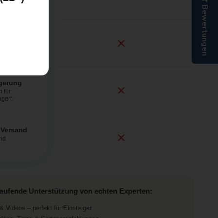
Bewertungen
n
 Feuchtigkeit
agerung
 für
agert.
r Versand
und
laufende Unterstützung von echten Experten:
& Videos – perfekt für Einsteiger