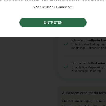
aufgeht.
Sind Sie über 21 Jahre alt?
Laborgeprüfte Same
Getestet auf Keimfähigkeit,
EINTRETEN
und Qualität.
Klimakontrollierte L
Unter idealen Bedingungen
langfristige Haltbarkeit gel
Schneller & Diskrete
Unauffällige Verpackung 
zuverlässige Lieferung.
Außerdem erhältst du fort
Über 600 Anleitungen, Tutorials 