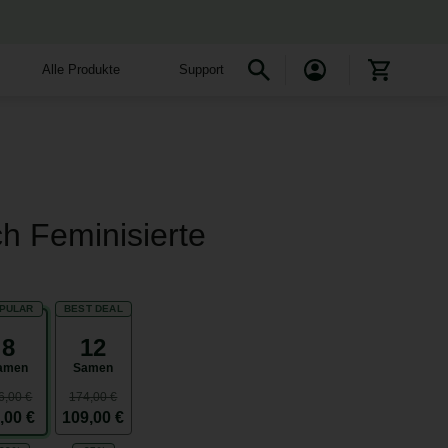
Alle Produkte
Support
h Feminisierte
PULAR
BEST DEAL
8
12
amen
Samen
6,00 €
174,00 €
,00 €
109,00 €