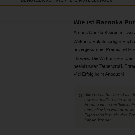
BENUTZERDEFINIERTE EINSTELLUNGEN
- Intensives Aroma durch kontr
Wie ist Bazooka P
Aroma: Dunkle Beeren mit würz
Wirkung: Raketenartiger Euphor
unvergesslicher Premium-Hybri
Hinweis: Die Wirkung von Canna
beeinflussen Terpenprofil, Ertr
Viel Erfolg beim Anbauen!
Bitte beachten Sie, dass 
unterschiedlich sein kann u
Ebenso ist zu berücksicht
einschließlich Faktoren wi
Eigenschaften wie das Terp
haben können.