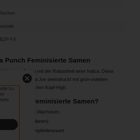
Wochen
periode
BZP-FX
a Punch Feminisierte Samen
öhe einer Sativa mit der Robustheit einer Indica. Diese
Punch und Bazooka Joe beeindruckt mit grün-violetten
lichen, euphorischen Kopf-High.
bote zu
en
 mehr
ka Punch Feminisierte Samen?
te zeigt explosives Wachstum:
ichend Platz einplanen)
ür schwere Buds empfehlenswert
rstoffversorgung