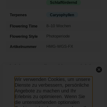
Schlaffördernd
Terpenes
Caryophyllen
8–10 Wochen
Flowering Time
Photoperiode
Flowering Style
HMG-WGS-FX
Artikelnummer
Einführung: Jedi Cookies Feminisierte
Samen
Wir verwenden Cookies, um unsere
Ein Mix aus Girl Scout Cookies und Skywalker OG
Dienste zu verbessern, persönliche
vereint das Beste beider Welten: Die großen Erträge
Angebote zu machen und Ihr
und die kurze Blütezeit stammen von Skywalker OG,
Erlebnis zu optimieren. Wenn Sie
während Girl Scout Cookies für die Euphorie und die
die untenstehenden optionalen
hohen THC-Werte sorgen. Diese Samen produzieren