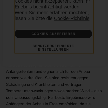
Cookies nicht akzeptieren, kann Ihr
Blüten mit einem CBD-Gehalt von etwa 2 %. Die Jedi
Erlebnis beeinträchtigt werden.
Wenn Sie mehr erfahren möchten,
Cookies Autoflower-Samen wurden sorgfältig
lesen Sie bitte die
Cookie-Richtlinie
gezüchtet, sodass sie zu 99 % weibliche Pflanzen
hervorbringen.
COOKIES AKZEPTIEREN
Wie sind Jedi Cookies Feminisierte
Samen zu züchten?
BENUTZERDEFINIERTE
EINSTELLUNGEN
Jedi Cookies Samen sind ideal für Anfänger – leicht
zu handhaben und robust. Diese Pflanzen sind
widerstandsfähig, erholen sich schnell von
Anfängerfehlern und eignen sich für den Anbau
drinnen wie draußen. Sie sind resistent gegen
Schädlinge und Krankheiten und vertragen
Temperaturschwankungen sowie starken Wind – also
sehr anpassungsfähig. Für beste Ergebnisse wird
Anfängern der Anbau in Erde empfohlen, da sie