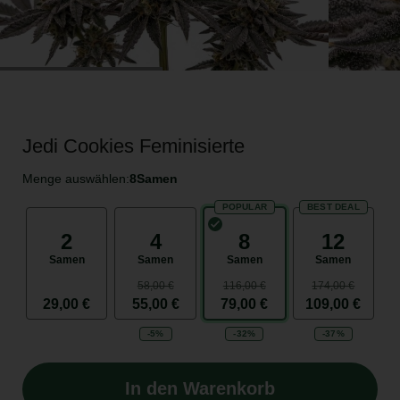
Jedi Cookies Feminisierte
Menge auswählen:
8
Samen
POPULAR
BEST DEAL
2
4
8
12
Samen
Samen
Samen
Samen
58,00 €
116,00 €
174,00 €
29,00 €
55,00 €
79,00 €
109,00 €
-5%
-32%
-37%
In den Warenkorb